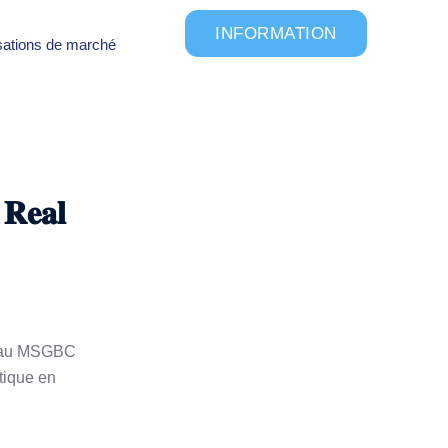
INFORMATION
sations de marché
𝐑𝐞𝐚𝐥
r au MSGBC
tique en