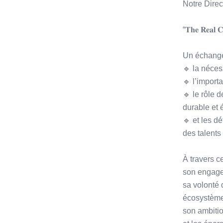
Notre Dire
“𝐓𝐡𝐞 𝐑𝐞𝐚𝐥 𝐂
Un échange 
🔹 la néces
🔹 l’import
🔹 le rôle 
durable et
🔹 et les d
des talents
À travers ce
son engage
sa volonté 
écosystème
son ambitio