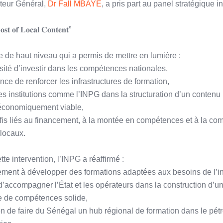
cteur Général,
Dr Fall MBAYE
, a pris part au panel stratégique int
𝐬𝐭 𝐨𝐟 𝐋𝐨𝐜𝐚𝐥 𝐂𝐨𝐧𝐭𝐞𝐧𝐭”
de haut niveau qui a permis de mettre en lumière :
sité d’investir dans les compétences nationales,
ance de renforcer les infrastructures de formation,
des institutions comme l’INPG dans la structuration d’un contenu 
 économiquement viable,
éfis liés au financement, à la montée en compétences et à la comp
 locaux.
tte intervention, l’INPG a réaffirmé :
ment à développer des formations adaptées aux besoins de l’in
d’accompagner l’État et les opérateurs dans la construction d’u
 de compétences solide,
n de faire du Sénégal un hub régional de formation dans le pétr