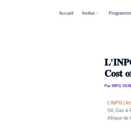
Aller
au
Accueil
Institut
Programm
contenu
𝐋’𝐈𝐍𝐏
𝐂𝐨𝐬𝐭 𝐨
Par
INPG SE
L’
INPG | Ins
Oil, Gas & 
Afrique de 