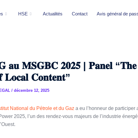
es
HSE
Actualités
Contact
Avis général de pas
𝐆 𝐚𝐮 𝐌𝐒𝐆𝐁𝐂 𝟐𝟎𝟐𝟓 | 𝐏𝐚𝐧𝐞𝐥 “𝐓𝐡𝐞 
𝐟 𝐋𝐨𝐜𝐚𝐥 𝐂𝐨𝐧𝐭𝐞𝐧𝐭”
NEGAL
/
décembre 12, 2025
titut National du Pétrole et du Gaz
a eu l’honneur de participe
Power 2025, l’un des rendez-vous majeurs de l’industrie énergé
l’Ouest.