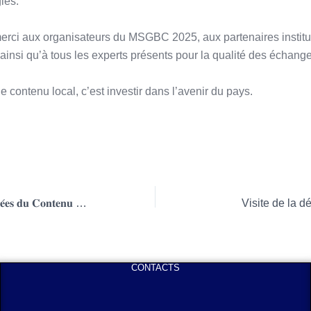
ies.
rci aux organisateurs du MSGBC 2025, aux partenaires institut
, ainsi qu’à tous les experts présents pour la qualité des échang
e contenu local, c’est investir dans l’avenir du pays.
𝐋’𝐈𝐍𝐏𝐆 𝐚𝐮𝐱 𝐉𝐨𝐮𝐫𝐧𝐞́𝐞𝐬 𝐝𝐮 𝐂𝐨𝐧𝐭𝐞𝐧𝐮 𝐋𝐨𝐜𝐚𝐥 𝟐𝟎𝟐𝟓
Visite de la d
CONTACTS