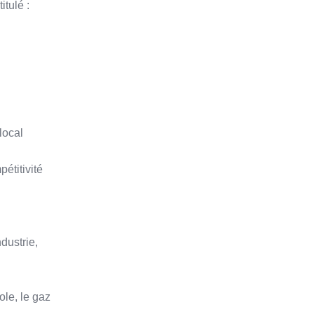
itulé :
local
étitivité
dustrie,
n
ole, le gaz