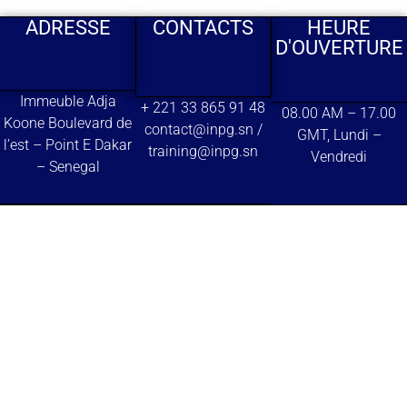
ADRESSE
CONTACTS
HEURE
D'OUVERTURE
Immeuble Adja
+ 221 33 865 91 48
08.00 AM – 17.00
Koone Boulevard de
contact@inpg.sn /
GMT, Lundi –
l’est – Point E Dakar
training@inpg.sn
Vendredi
– Senegal