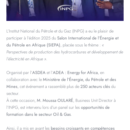
L’Institut National du Pétrole et du Gaz (INPG) a eu le plaisir de
participer à l’édition 2025 du
Salon International de l’Énergie et
du Pétrole en Afrique (SIEPA)
, placée sous le thème :
«
Perspectives de production des hydrocarbures et développement de
l’électricité en Afrique ».
Organisé par l’
ASDEA
et l’
ADEA : Energy for Africa
, en
collaboration avec le
Ministère de l’Énergie, du Pétrole et des
Mines
, cet événement a rassemblé plus de
250 acteurs clés
du
secteur.
À cette occasion,
M. Moussa OULARÉ
, Business Unit Director à
l’INPG, est intervenu lors d’un panel sur les
opportunités de
formation dans le secteur Oil & Gas
.
Ainsi, il a mis en avant les
besoins croissants en compétences